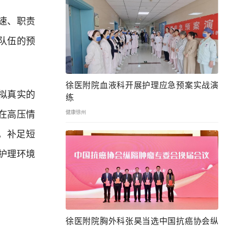
速、职责
队伍的预
徐医附院血液科开展护理应急预案实战演
拟真实的
练
在高压情
健康徐州
，补足短
护理环境
徐医附院胸外科张昊当选中国抗癌协会纵