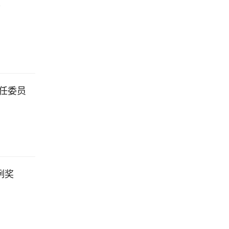
会
任委员
例奖