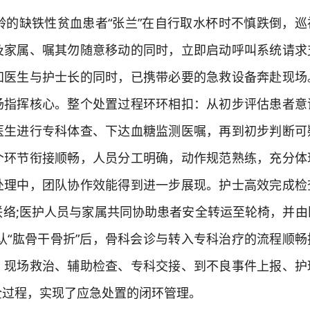
的缺铁性贫血患者“张兰”在自行取水杯时不慎跌倒，巡
及家属、嘱其勿随意移动的同时，立即启动呼叫系统请求
知医生与护士长的同时，已携带必要的急救设备奔赴现场
场指挥核心。整个处置过程环环相扣：从初步评估患者意
医生进行专科体查、下达血糖监测医嘱，再到初步判断可
个环节衔接顺畅，人员分工明确，动作规范熟练，充分体
处理中，团队协作效能得到进一步展现。护士高效完成检
联络;医护人员与家属共同协助患者安全转运至轮椅，并由
认“肱骨干骨折”后，骨科会诊与转入专科治疗的流程顺畅
、现场救治、辅助检查、专科交接、到不良事件上报、护
全过程，实现了应急处置的闭环管理。