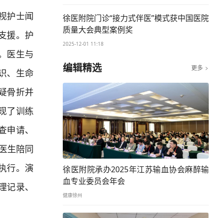
视护士闻
徐医附院门诊“接力式伴医”模式获中国医院
质量大会典型案例奖
支援。护
2025-12-01 11:18
。医生与
编辑精选
更多

识、生命
疑骨折并
现了训练
查申请、
医生陪同
执行。演
徐医附院承办2025年江苏输血协会麻醉输
血专业委员会年会
理记录、
健康徐州