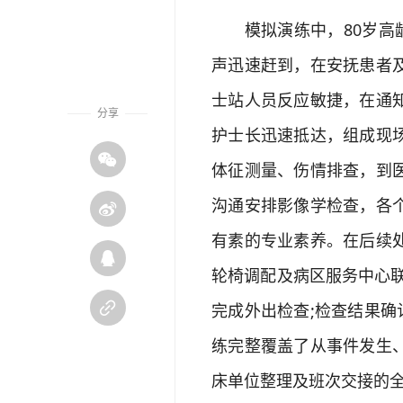
模拟演练中，80岁高龄
声迅速赶到，在安抚患者
士站人员反应敏捷，在通
分享
护士长迅速抵达，组成现

体征测量、伤情排查，到
沟通安排影像学检查，各

有素的专业素养。在后续

轮椅调配及病区服务中心

完成外出检查;检查结果确
练完整覆盖了从事件发生
床单位整理及班次交接的