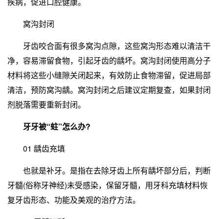
疾病，促进口腔健康。
窝沟封闭
牙齿咬合面有很多窝沟点隙，这些窝沟形态难以清洁干
净，容易滞留食物，引起牙齿的龋坏。窝沟封闭使用高分子
材料将这些小缝隙关闭起来，有效防止食物滞留，促进局部
清洁，预防窝沟龋。窝沟封闭之后建议定期复查，如果封闭
剂脱落需要重新封闭。
牙牙被“蛀”怎么办?
01 龋齿充填
也就是补牙。是指在去除牙齿上所有龋坏部分后，判断
牙髓(俗称牙神经)未受感染，保留牙髓，用牙科充填材料恢
复牙齿形态、功能及美观的治疗方法。