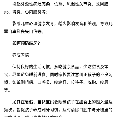
引起牙源性病灶感染：低热、风湿性关节炎、蛛网膜
炎、肾炎、心内膜炎等;
影响儿童心理健康发育，龋齿影响发音和美观，导致儿
童自卑及丧失自信等。
如何预防蛀牙?
养成习惯
保持良好的生活习惯，多吃健康食品，少吃甜食及零
食，尽量避免睡前进食。同时家长要注意纠正孩子的不良习
惯，如单侧咀嚼、口呼吸、咬笔杆、咬筷子、吮指、咬唇
等。
尤其在暑假，宝爸宝妈要限制孩子在甜食上的摄入量及
频次，督促孩子养成刷牙习惯，及时清除口腔中与牙缝里的