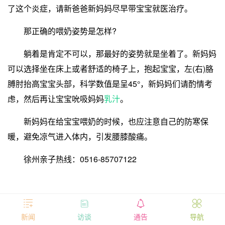
了这个炎症，请新爸爸新妈妈尽早带宝宝就医治疗。
那正确的喂奶姿势是怎样?
躺着是肯定不可以，那最好的姿势就是坐着了。新妈妈
可以选择坐在床上或者舒适的椅子上，抱起宝宝，左(右)胳
膊肘抬高宝宝头部，科学数值是呈45°，新妈妈们请酌情考
虑，然后再让宝宝吮吸妈妈
乳汁
。
新妈妈在给宝宝喂奶的时候，也应注意自己的防寒保
暖，避免凉气进入体内，引发腰膝酸痛。
徐州亲子热线：0516-85707122




新闻
访谈
通告
导航