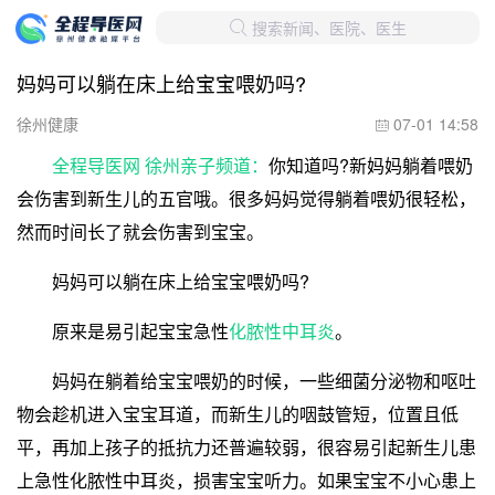
搜索新闻、医院、医生

妈妈可以躺在床上给宝宝喂奶吗?
徐州健康
07-01 14:58

全程导医网 徐州亲子频道：
你知道吗?新妈妈躺着喂奶
会伤害到新生儿的五官哦。很多妈妈觉得躺着喂奶很轻松，
然而时间长了就会伤害到宝宝。
妈妈可以躺在床上给宝宝喂奶吗?
原来是易引起宝宝急性
化脓性中耳炎
。
妈妈在躺着给宝宝喂奶的时候，一些细菌分泌物和呕吐
物会趁机进入宝宝耳道，而新生儿的咽鼓管短，位置且低
平，再加上孩子的抵抗力还普遍较弱，很容易引起新生儿患
上急性化脓性中耳炎，损害宝宝听力。如果宝宝不小心患上