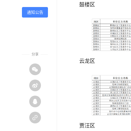
鼓楼区
通知公告
分享
云龙区




贾汪区