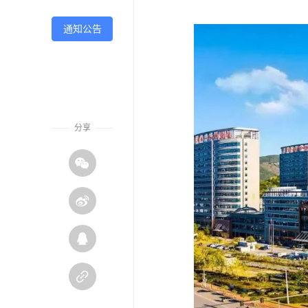
通知公告
分享



