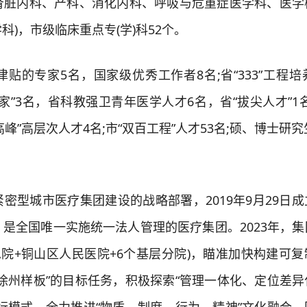
肾脏内科、产科、消化内科、呼吸与危重症医学科、医学
)，市级临床重点专(学)科52个。
专家5名，国家级优秀工作者8名;省“333”工程培养
家”3名，省科教强卫青年医学人才6名，省“拔尖人才”1
峰”高层次人才4名;市“双百工程”人才53名;硕、博士研究
型城市医疗集团建设的战略部署，2019年9月29日成
是全国唯一实施统一法人管理的医疗集团。2023年，集
集团总院+铜山区人民医院+6个基层分院)，瞄准加快构建可
徐州样板”的目标任务，积极探索“管理一体化、定位差异