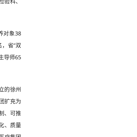
检验科、
对象38
名，省“双
生导师65
立的徐州
团扩充为
复制、可推
化、质量