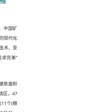
、中国矿
的现代化
医术、至
追求完美”
总建筑面积
病区，47
11个(眼