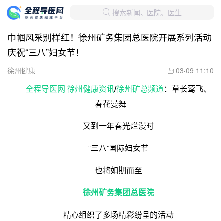
搜索新闻、医院、医生

巾帼风采别样红！徐州矿务集团总医院开展系列活动
庆祝“三八”妇女节！
徐州健康
03-09 11:10

全程导医网 徐州健康资讯
/
徐州矿总频道
：草长莺飞、
春花曼舞
又到一年春光烂漫时
“三八”国际妇女节
也将如期而至
徐州矿务集团总医院
精心组织了多场精彩纷呈的活动