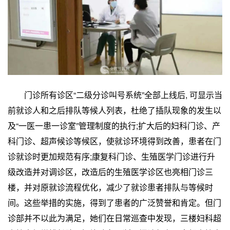
门诊所有诊区“二级分诊叫号系统”全部上线后, 可显示当
前就诊人和之后排队等候人列表，杜绝了插队现象的发生以
及“一医一患一诊室”管理制度的执行;扩大后的妇科门诊、产
科门诊、超声候诊等候区，使就诊环境得到改善，患者在门
诊就诊时更加规范有序;康复科门诊、生殖医学门诊进行升
级改造并对调诊区，改造后的生殖医学诊区也亮相门诊三
楼，并对原就诊流程优化，减少了就诊患者排队与等候时
间。这些举措的实施，得到了患者的广泛赞誉和肯定。但门
诊部并不以此为满足，她们在日常巡查中发现，三楼妇科超